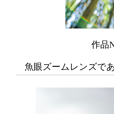
作品N
魚眼ズームレンズで