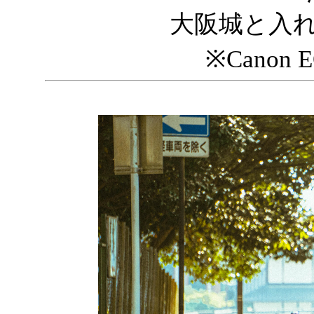
大阪城と入
※Canon E