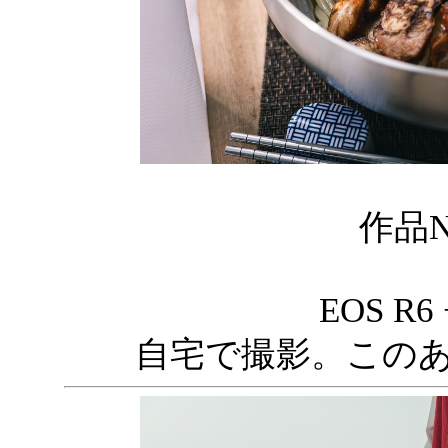
作品N
EOS R6 
自宅で撮影。この