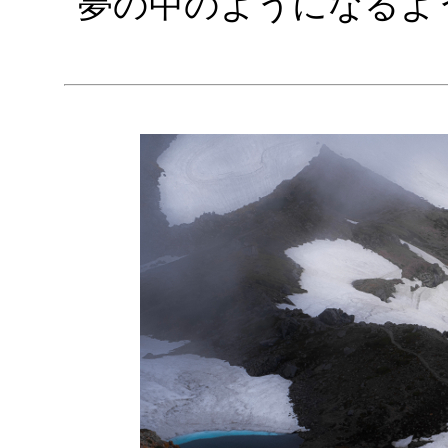
夢の中のようになるよ