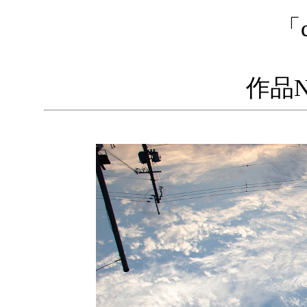
「d
作品N