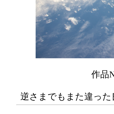
作品N
逆さまでもまた違った