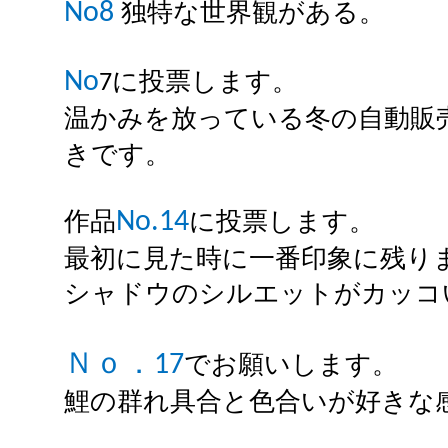
独特な世界観がある。
No8
に投票します。
No
7
温かみを放っている冬の自動販
きです。
作品
に投票します。
No.14
最初に見た時に一番印象に残り
シャドウのシルエットがカッコ
Ｎｏ．
でお願いします。
17
鯉の群れ具合と色合いが好きな