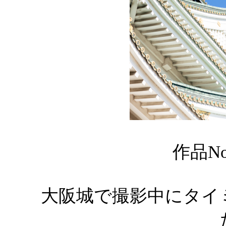
作品N
大阪城で撮影中にタイ