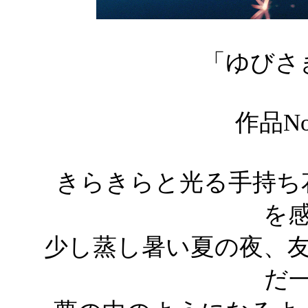
「ゆびさ
作品N
きらきらと光る手持ち
を
少し蒸し暑い夏の夜、
だ